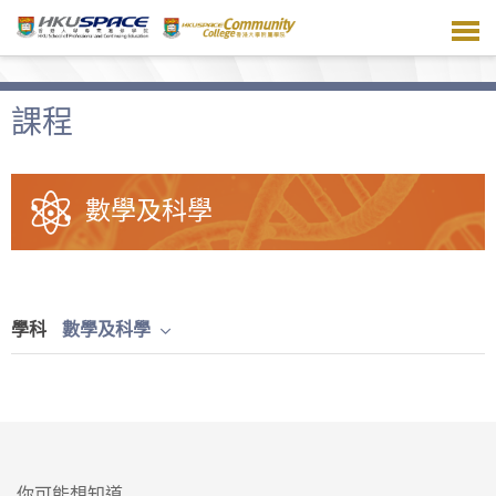
跳
到
主
要
內
課程
容
數學及科學
學科
數學及科學
你可能想知道...