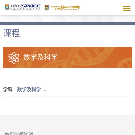
跳
到
主
要
内
课程
容
数学及科学
学科
数学及科学
你可能想知道...