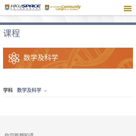
跳
到
主
要
内
课程
容
数学及科学
学科
数学及科学
你可能想知道...