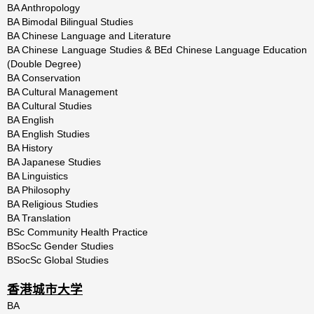
BA Anthropology
BA Bimodal Bilingual Studies
BA Chinese Language and Literature
BA Chinese Language Studies & BEd Chinese Language Education
(Double Degree)
BA Conservation
BA Cultural Management
BA Cultural Studies
BA English
BA English Studies
BA History
BA Japanese Studies
BA Linguistics
BA Philosophy
BA Religious Studies
BA Translation
BSc Community Health Practice
BSocSc Gender Studies
BSocSc Global Studies
香港城市大学
BA