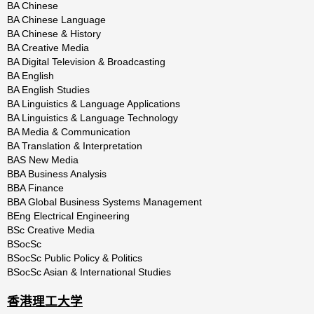
BA Chinese
BA Chinese Language
BA Chinese & History
BA Creative Media
BA Digital Television & Broadcasting
BA English
BA English Studies
BA Linguistics & Language Applications
BA Linguistics & Language Technology
BA Media & Communication
BA Translation & Interpretation
BAS New Media
BBA Business Analysis
BBA Finance
BBA Global Business Systems Management
BEng Electrical Engineering
BSc Creative Media
BSocSc
BSocSc Public Policy & Politics
BSocSc Asian & International Studies
香港理工大学