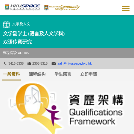
跳
到
主
要
文学及人文
内
容
文学副学士 (语言及人文学科)
双语传意研究
课程编号: AD 105
3416 6338
2305 5315
aalh@hkuspace.hku.hk
一般资料
课程结构
学生感言
立即申请