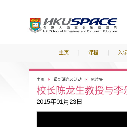
跳
到
主
要
内
容
主页
课程
入
主页
最新消息及活动
影片集
校长陈龙生教授与李
2015年01月23日