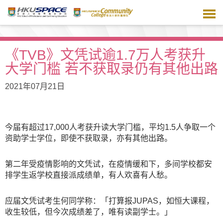
跳
到
主
要
内
《TVB》文凭试逾1.7万人考获升
容
大学门槛 若不获取录仍有其他出路
2021年07月21日
今届有超过17,000人考获升读大学门槛，平均1.5人争取一个
资助学士学位，即使不获取录，亦有其他出路。
第二年受疫情影响的文凭试，在疫情缓和下，多间学校都安
排学生返学校直接派成绩单，有人欢喜有人愁。
应届文凭试考生何同学称：「打算报JUPAS，如恒大课程，
收生较低，但今次成绩差了，唯有读副学士。」