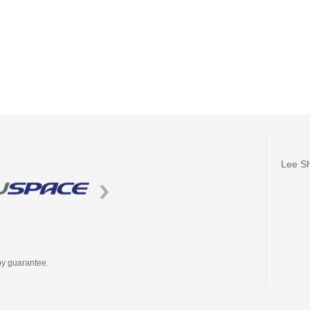
Lee Sh
by guarantee.