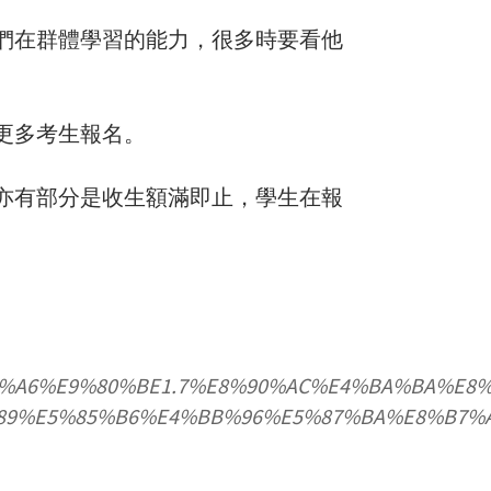
們在群體學習的能力，很多時要看他
更多考生報名。
亦有部分是收生額滿即止，學生在報
%91%E8%A9%A6%E9%80%BE1.7%E8%90%AC%E4%BA%
89%E5%85%B6%E4%BB%96%E5%87%BA%E8%B7%