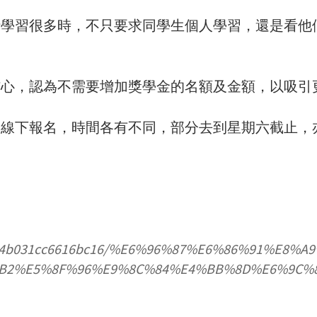
時學習很多時，不只要求同學生個人學習，還是看他
信心，認為不需要增加獎學金的名額及金額，以吸引
、線下報名，時間各有不同，部分去到星期六截止，
0f7fba234b031cc6616bc16/%E6%96%87%E6%86
B2%E5%8F%96%E9%8C%84%E4%BB%8D%E6%9C%