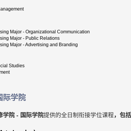
anagement
sing Major - Organizational Communication
ing Major - Public Relations
ing Major - Advertising and Branding
cial Studies
ement
国际学院
学院 - 国际学院
提供的全日制衔接学位课程
，包