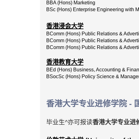
BBA (Hons) Marketing
BSc
(Hons)
Enterprise
Engineering
with
M
香港浸会大学
BComm (Hons) Public Relations & Adverti
BComm (Hons) Public Relations & Advertis
BComm (Hons) Public Relations & Advertis
香港教育大学
BEd (Hons) Business, Accounting & Finan
BSocSc (Hons) Policy Science & Manag
香港大学专业进修学院 - 
毕业生^亦可报读
香港大学专业进修