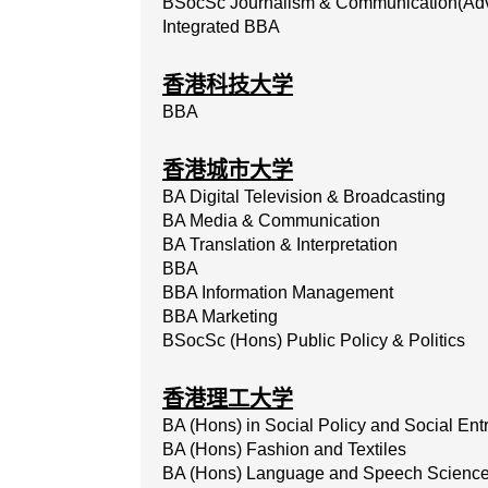
BSocSc Journalism & Communication(Adver
Integrated BBA
香港科技大学
BBA
香港城市大学
BA
Digital
Television
&
Broadcasting
BA
Media
&
Communication
BA
Translation
&
Interpretation
BBA
BBA
Information
Management
BBA Marketing
BSocSc (Hons) Public Policy & Politics
香港理工大学
BA (Hons) in Social Policy and Social En
BA
(Hons)
Fashion
and
Textiles
BA (Hons) Language and Speech Scienc