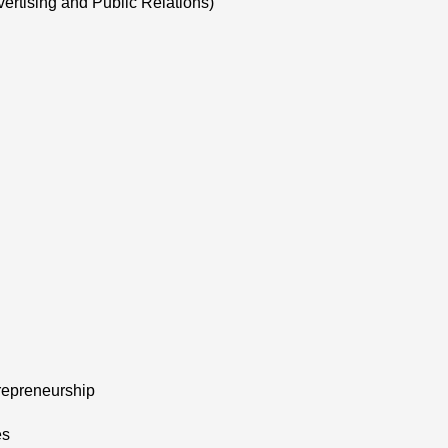
tising and Public Relations)
trepreneurship
es