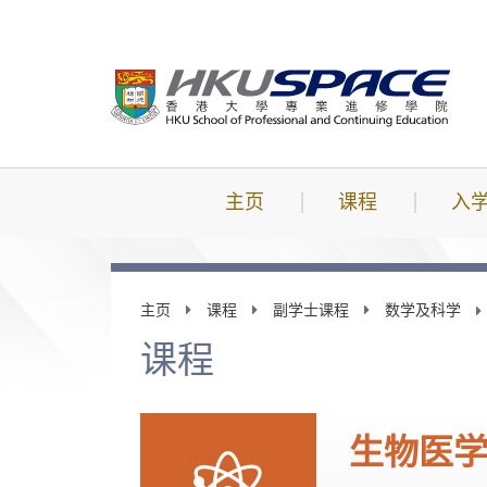
跳
到
主
要
内
容
主页
课程
入
主页
课程
副学士课程
数学及科学
课程
生物医