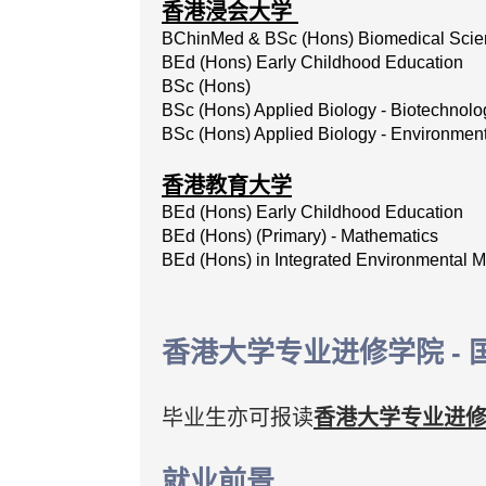
香港浸会大学
BChinMed & BSc (Hons) Biomedical Scie
BEd (Hons) Early Childhood Education
BSc
(Hons)
BSc
(Hons)
Applied
Biology
-
Biotechnolo
BSc (Hons) Applied Biology - Environmen
香港教育大学
BEd (Hons) Early Childhood Education
BEd (Hons) (Primary) - Mathematics
BEd (Hons) in Integrated Environmental
香港大学专业进修学院 - 
毕业生亦可报读
香港大学专业进修学
就业前景