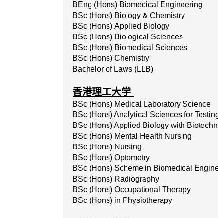
BEng (Hons) Biomedical Engineering
BSc
(Hons)
Biology
&
Chemistry
BSc
(Hons)
Applied
Biology
BSc (Hons) Biological Sciences
BSc (Hons) Biomedical Sciences
BSc (Hons) Chemistry
Bachelor of Laws (LLB)
香港理工大学
BSc
(Hons)
Medical
Laboratory
Science
BSc (Hons) Analytical Sciences for Testing
BSc
(Hons)
Applied
Biology
with
Biotechn
BSc
(Hons)
Mental
Health
Nursing
BSc
(Hons)
Nursing
BSc
(Hons)
Optometry
BSc (Hons) Scheme in Biomedical Engine
BSc (Hons) Radiography
BSc (Hons) Occupational Therapy
BSc (Hons) in Physiotherapy