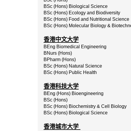
BSc (Hons) Biological Science
BSc (Hons) Ecology and Biodiversity
BSc (Hons) Food and Nutritional Science
BSc (Hons) Molecular Biology & Biotechn
香港中文大学
BEng Biomedical Engineering
BNurs (Hons)
BPharm (Hons)
BSc
(Hons)
Natural
Science
BSc
(Hons)
Public
Health
香港科技大学
BEng (Hons) Bioengineering
BSc (Hons)
BSc
(Hons)
Biochemistry
&
Cell
Biology
BSc (Hons) Biological Science
香港城市大学