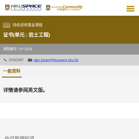
跳
到
主
要
持续进修基金课程
内
容
证书(单元 : 岩土工程)
课程编号: CP 107A
37622307
alex.kwan@hkuspace.hku.hk
一般资料
详情请参阅英文版。
你可能想知道...