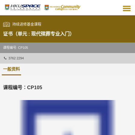
跳
到
主
要
持续进修基金课程
内
容
证书（单元 : 现代殡葬专业入门）
课程编号: CP105
3762 2294
一般资料
课程编号∶CP105