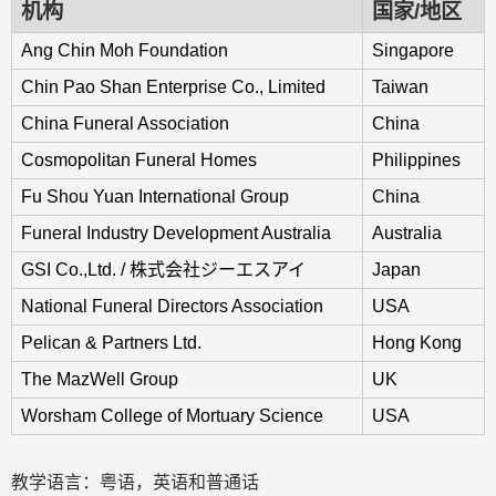
机构
国家/地区
Ang Chin Moh Foundation
Singapore
Chin Pao Shan Enterprise Co., Limited
Taiwan
China Funeral Association
China
Cosmopolitan Funeral Homes
Philippines
Fu Shou Yuan International Group
China
Funeral Industry Development Australia
Australia
GSI Co.,Ltd. / 株式会社ジーエスアイ
Japan
National Funeral Directors Association
USA
Pelican & Partners Ltd.
Hong Kong
The MazWell Group
UK
Worsham College of Mortuary Science
USA
教学语言：粤语，英语和普通话