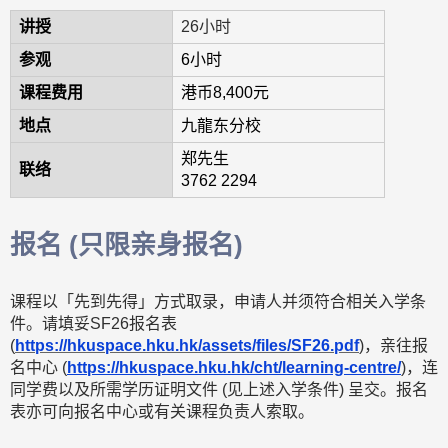
讲授
26小时
参观
6小时
课程费用
港币8,400元
地点
九⿓东分校
郑先⽣
联络
3762 2294
报名
(只限亲身报名)
课程以「先到先得」方式取录，申请人并须符合相关入学条
件。请填妥SF26报名表
(
https://hkuspace.hku.hk/assets/files/SF26.pdf
)，亲往报
名中心 (
https://hkuspace.hku.hk/cht/learning-centre/
)，连
同学费以及所需学历证明文件 (见上述入学条件) 呈交。报名
表亦可向报名中心或有关课程负责人索取。