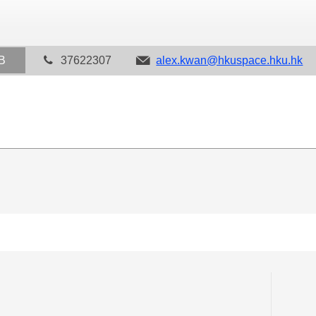
B
37622307
alex.kwan@hkuspace.hku.hk