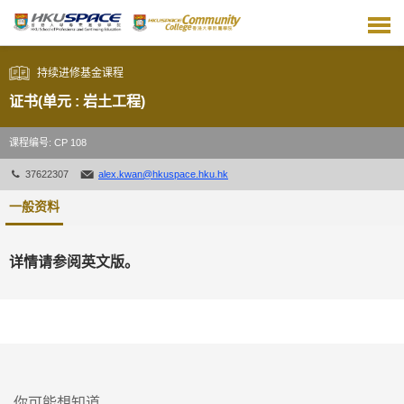
跳
到
主
要
持续进修基金课程
内
容
证书(单元 : 岩土工程)
课程编号: CP 108
37622307
alex.kwan@hkuspace.hku.hk
一般资料
详情请参阅英文版。
你可能想知道...