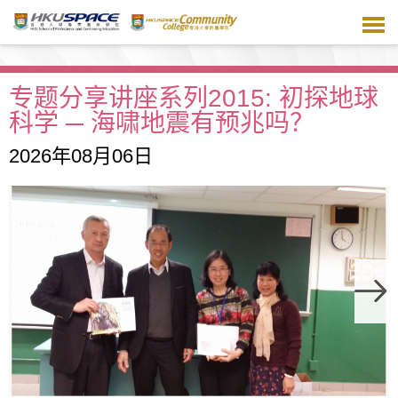
跳
到
主
要
内
专题分享讲座系列2015: 初探地球
容
科学 ─ 海啸地震有预兆吗？
2026年08月06日