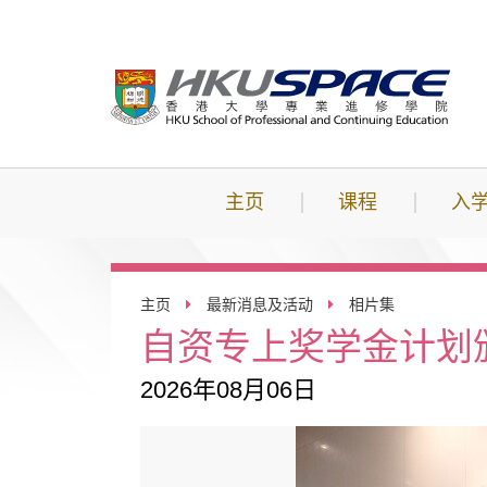
跳
到
主
要
内
容
主页
课程
入
主页
最新消息及活动
相片集
自资专上奖学金计划
2026年08月06日