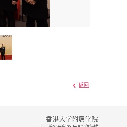
返回
香港大学附属学院
九龙湾宏开道 28 号李韶伉俪楼