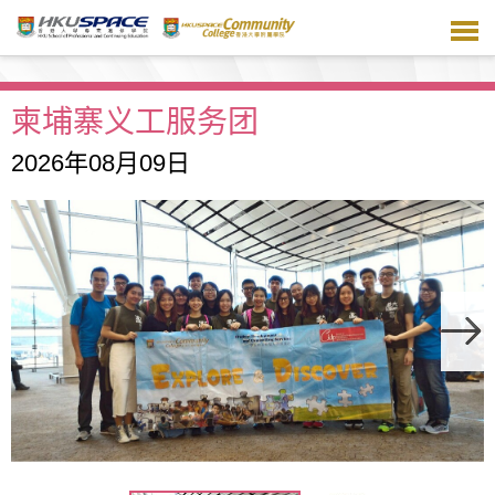
跳
到
主
要
内
柬埔寨义工服务团
容
2026年08月09日