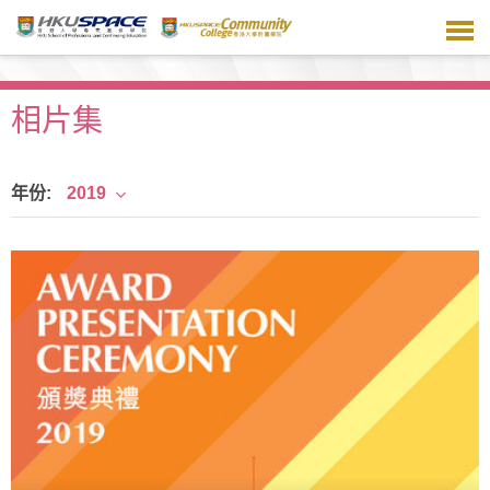
跳
到
主
要
内
相片集
容
年份:
2019