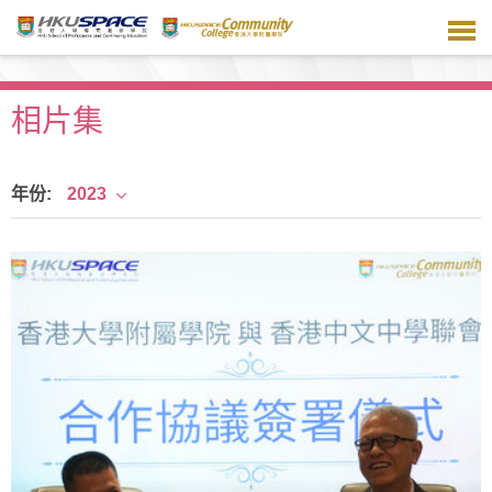
跳
到
主
要
内
相片集
容
年份:
2023