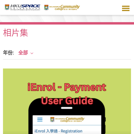
跳
到
主
要
内
相片集
容
年份:
全部