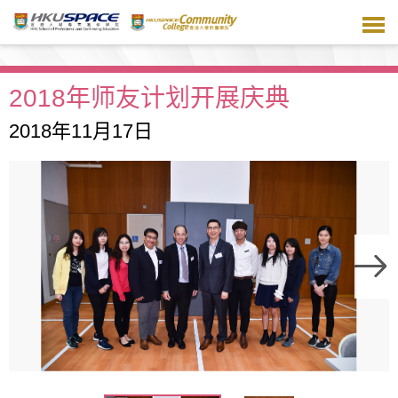
跳
到
主
要
内
2018年师友计划开展庆典
容
2018年11月17日