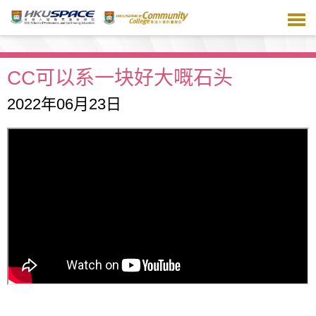
跳
到
主
要
内
CC可以系一块好大嘅石头
容
2022年06月23日