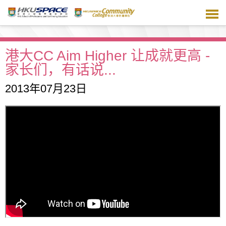
跳
到
主
要
内
港大CC Aim Higher 让成就更高 -
容
家长们，有话说...
2013年07月23日