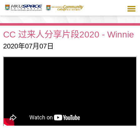
跳
到
主
要
内
CC 过来人分享片段2020 - Winnie
容
2020年07月07日