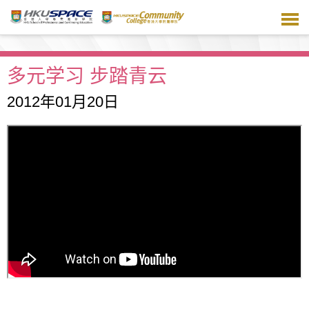
跳
到
主
要
内
多元学习 步踏青云
容
2012年01月20日