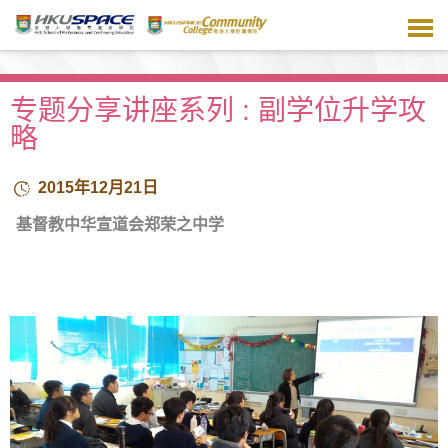
跳
到
主
要
内
专题分享讲座系列 : 副学位升学攻
容
略
2015年12月21日
基督教中华宣道会郑荣之中学