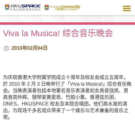
跳
到
主
要
内
Viva la Musica! 综合音乐晚会
容
2010年02月04日
为庆祝香港大学附属学院成立十周年及校友会成立五周年，
於 2010 年 2 月 3 日晚举行了「Viva la Musica!」综合音乐晚
会。当晚表演者包括本地著名音乐表演者如女高音饶岚、男
高音简仲辉、钢琴家黄爱恩、竹韵小集、香港弦乐团、
ONES、HKUSPACE 校友及本院合唱团。他们高水准的演
出，为现场千多名观众带来了一个娱乐与艺术兼备的音乐之
夜。