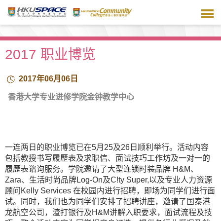
跳
到
主
要
内
2017 职业博览
容
2017年06月06日
香港大学专业进修学院金钟教学中心
一连两日的职业博览已在5月25及26日顺利举行。活动内容
包括教授书写履歷表及求职信、面试技巧工作坊及一对一的
履歷表谘询服务。学院邀请了大型连锁时装品牌 H&M、
Zara、生活时尚品牌Log-On及C!ty Super,以及专业人力资源
顾问Kelly Services 在校园内进行招聘，即场为同学们进行面
试。同时，我们也为同学们安排了招聘讲座，邀请了国泰港
龙航空公司，渣打银行及H&M讲解入职要求，面试流程及技