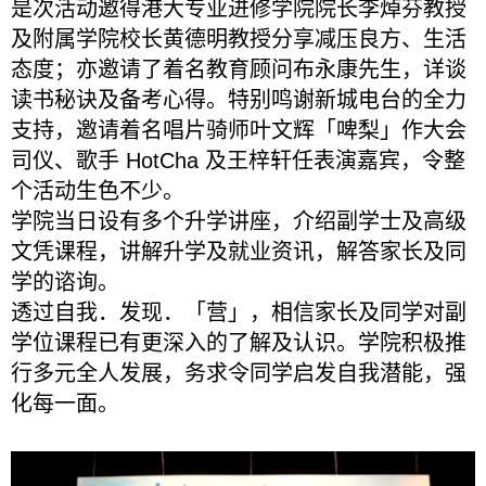
是次活动邀得港大专业进修学院院长李焯芬教授
及附属学院校长黄德明教授分享减压良方、生活
态度；亦邀请了着名教育顾问布永康先生，详谈
读书秘诀及备考心得。特别鸣谢新城电台的全力
支持，邀请着名唱片骑师叶文辉「啤梨」作大会
司仪、歌手 HotCha 及王梓轩任表演嘉宾，令整
个活动生色不少。
学院当日设有多个升学讲座，介绍副学士及高级
文凭课程，讲解升学及就业资讯，解答家长及同
学的谘询。
透过自我．发现．「营」，相信家长及同学对副
学位课程已有更深入的了解及认识。学院积极推
行多元全人发展，务求令同学启发自我潜能，强
化每一面。