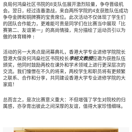
良局何鸿燊社区书院的8支队伍展开激烈较量，争夺晋级机
会。翌日，经过连番激战，来自两所学院的4支获胜队伍成功
争夺金牌和铜牌赛的宝贵席位。此次活动不仅体现了学生们
的团队合作能力，更难能可贵是同学们在比赛当中展现「比
赛第二、友谊第一」的高尚情操，充分描绘了运动员引以为
傲的体育精神﹗
活动的另一大亮点是闭幕典礼，香港大学专业进修学院院长
暨港大保良何鸿燊社区书院校长
李经文教授
应邀为获胜队伍
颁奖，他同时鼓励两校在课外和学术领域上进行更深层次的
交流。我们憧憬在不久的将来，两校学生和职员将有更频繁
之联系、合作和分享，共同建设香港大学专业进修学院的大
家庭！
总而言之，是次比赛意义重大：不但增强了学生对院校的归
属感，亦孕育出彼此之间深厚的友谊，值得大家珍惜细味。