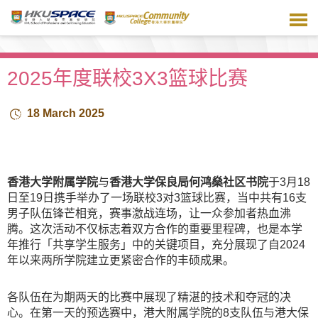
跳
到
主
要
内
2025年度联校3X3篮球比赛
容
18 March 2025
香港大学附属学院
与
香港大学保良局何鸿燊社区书院
于3月18
日至19日携手举办了一场联校3对3篮球比赛，当中共有16支
男子队伍锋芒相竞，赛事激战连场，让一众参加者热血沸
腾。这次活动不仅标志着双方合作的重要里程碑，也是本学
年推行「共享学生服务」中的关键项目，充分展现了自2024
年以来两所学院建立更紧密合作的丰硕成果。
各队伍在为期两天的比赛中展现了精湛的技术和夺冠的决
心。在第一天的预选赛中，港大附属学院的8支队伍与港大保