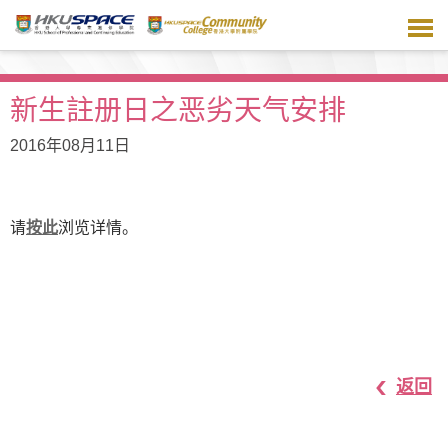
跳
到
主
要
内
新生註册日之恶劣天气安排
容
2016年08月11日
请
按此
浏览详情。
返回