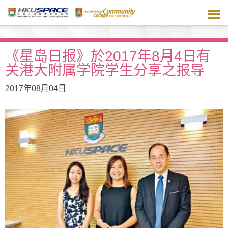
跳
到
主
要
内
《星岛日报》於2017年8月4日有
容
关港大附属学院学生分享之报导
2017年08月04日