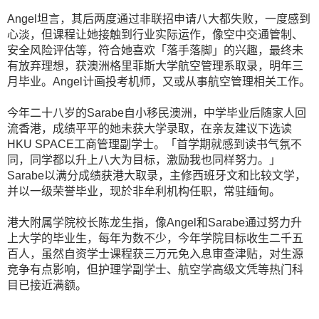
Angel坦言，其后两度通过非联招申请八大都失败，一度感到
心淡，但课程让她接触到行业实际运作，像空中交通管制、
安全风险评估等，符合她喜欢「落手落脚」的兴趣，最终未
有放弃理想，获澳洲格里菲斯大学航空管理系取录，明年三
月毕业。Angel计画投考机师，又或从事航空管理相关工作。
今年二十八岁的Sarabe自小移民澳洲，中学毕业后随家人回
流香港，成绩平平的她未获大学录取，在亲友建议下选读
HKU SPACE工商管理副学士。「首学期就感到读书气氛不
同，同学都以升上八大为目标，激励我也同样努力。」
Sarabe以满分成绩获港大取录，主修西班牙文和比较文学，
并以一级荣誉毕业，现於非牟利机构任职，常驻缅甸。
港大附属学院校长陈龙生指，像Angel和Sarabe通过努力升
上大学的毕业生，每年为数不少，今年学院目标收生二千五
百人，虽然自资学士课程获三万元免入息审查津贴，对生源
竞争有点影响，但护理学副学士、航空学高级文凭等热门科
目已接近满额。