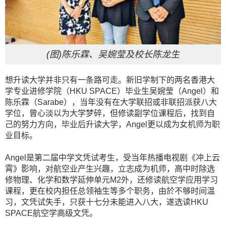
(图)陈乐霖、吴婉莹及校长陈龙生
想升读大学并非只有一条路可走。新旧学制下的两名香港大
学专业进修学院（HKU SPACE）毕业生吴婉莹（Angel）和
陈乐霖（Sarabe），当年没有在大学联招或非联招派获八大
学位，曾心淡以为大学梦碎，但修读副学位课程后，找到自
己的努力方向，毕业后升读大学，Angel更以成为女机师为职
业目标。
Angel是第二届中学文凭试考生，受当年热播电视剧《冲上云
霄》影响，对航空业产生兴趣，立志成为机师，高中时除选
修物理、化学和数学延伸单元M2外，还修读航空学应用学习
课程，更在校内担任总领袖生等多个职务，由於不够时间温
习，文凭试失手，只获十七分未能进入八大，遂选读HKU
SPACE航空学高级文凭。