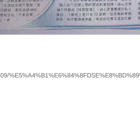
rticle/2693509/%E5%A4%B1%E6%84%8FDS