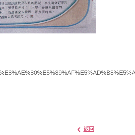
E%E8%BD%89%E8%AE%80%E5%89%AF%E5%AD%
返回