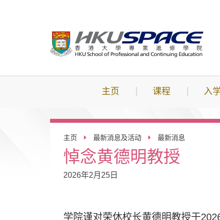
跳
到
主
要
内
容
主页
课程
入
主页
最新消息及活动
最新消息
悼念黄德明教授
2026年2月25日
学院谨对荣休校长黄德明教授于202