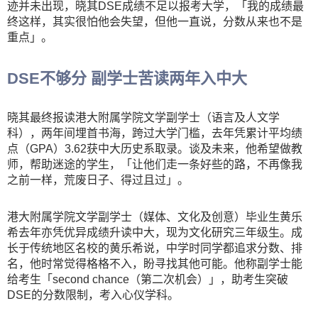
迹并未出现，晓其DSE成绩不足以报考大学，「我的成绩最
终这样，其实很怕他会失望，但他一直说，分数从来也不是
重点」。
DSE不够分 副学士苦读两年入中大
晓其最终报读港大附属学院文学副学士（语言及人文学
科），两年间埋首书海，跨过大学门槛，去年凭累计平均绩
点（GPA）3.62获中大历史系取录。谈及未来，他希望做教
师，帮助迷途的学生，「让他们走一条好些的路，不再像我
之前一样，荒废日子、得过且过」。
港大附属学院文学副学士（媒体、文化及创意）毕业生黄乐
希去年亦凭优异成绩升读中大，现为文化研究三年级生。成
长于传统地区名校的黄乐希说，中学时同学都追求分数、排
名，他时常觉得格格不入，盼寻找其他可能。他称副学士能
给考生「second chance（第二次机会）」，助考生突破
DSE的分数限制，考入心仪学科。