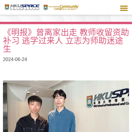
跳
到
主
要
内
《明报》曾离家出走 教师收留资助
容
补习 逃学过来人 立志为师助迷途
生
2024-06-24