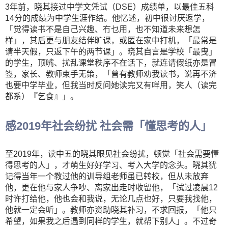
3年前，晓其接过中学文凭试（DSE）成绩单，以最佳五科
14分的成绩为中学生涯作结。他忆述，初中很讨厌返学，
「觉得读书不是自己兴趣、冇乜用，也不知道未来想怎
样」，其后更与朋友结伴旷课，或匿在家中打机，「最常是
请半天假，只返下午的两节课」。晓其自言是学校「最曳」
的学生，顶嘴、扰乱课堂秩序不在话下，就连请假纸亦是冒
签，家长、教师束手无策，「曾有教师劝我读书，说再不济
也要中学毕业，但我当时反问她读完又有咩用，笑人（读完
都系）『乞食』」。
感2019年社会纷扰 社会需「懂思考的人」
至2019年，读中五的晓其眼见社会纷扰，顿觉「社会需要懂
得思考的人」，才萌生好好学习、考入大学的念头。晓其犹
记得当年一个教过他的训导组老师虽已转校，但从未放弃
他，更在他与家人争吵、离家出走时收留他，「试过凌晨12
时许打给他，他也会和我说，无论几点也好，只要我找他，
他就一定会听」。教师亦资助晓其补习，不求回报，「他只
希望，如果我之后遇到同样的学生，就帮下别人」。不过奇