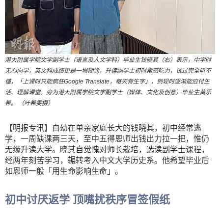
港大附属学院文学副学士（语言及人文学科）毕业生钱晓其（右）表示，中学时
无心向学，英文科成绩更是一塌糊涂，升读副学士初时常感吃力，试过完全听不
懂，「上课时只能疯狂Google Translate，每天背生字」，到现时逐渐能应付生
活、理解课堂。旁为港大附属学院文学副学士（媒体、文化及创意）毕业生黄乐
希。 （叶希雯摄）
【明报专讯】自幼在单亲家庭长大的钱晓其，初中经常逃
学，一周缺课两三天，至中五得恩师出钱出力拉一把，惟仍
无缘升读大学。晓其自觉愧对师长栽培，选读副学士课程，
经两年刻苦学习，辗转考入中文大学历史系。他希望毕业后
如恩师一般「用生命影响生命」。
初中讨厌返学 顶嘴扰秩序冒签假纸