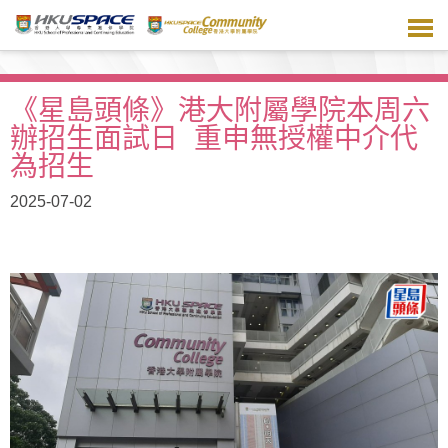
跳
到
主
要
内
《星島頭條》港大附屬學院本周六
容
辦招生面試日 重申無授權中介代
為招生
2025-07-02