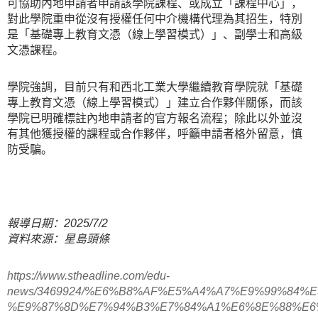
可協助內地申請者申請該學院課程、或成立「課程中心」，
對此學院重申從沒有授權任何中介機構代理為其招生，特別
是「基礎專上教育文憑（線上學習模式）」、副學士和高級
文憑課程。
學院強調，目前只有和西北工業大學繼續教育學院就「基礎
專上教育文憑（線上學習模式）」建立合作夥伴關係，而該
學院已明確標註內地申請者的官方報名流程；除此以外並沒
有其他獲授權的課程或合作夥伴，呼籲申請者格外留意，慎
防受騙。
報導日期：2025/7/2
資料來源：星島頭條
https://www.stheadline.com/edu-
news/3469924/%E6%B8%AF%E5%A4%A7%E9%99%8
%E9%87%8D%E7%94%B3%E7%84%A1%E6%8E%88%E