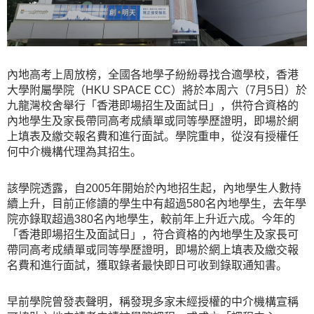
內地高考上周放榜，全國各地學子紛紛尋找合適學校，香港
大學附屬學院（HKU SPACE CC）將於本周六（7月5日）於
九龍灣校舍舉行「香港即場招生及面試日」，供符合資格的
內地學生及家長帶同高考成績單或同等學歷證明，即場於網
上填表及繳交報名費和進行面試。學院重申，從沒有授權任
何中介機構代理為其招生。
該學院透露，自2005年開始於內地招生起，內地學生人數持
續上升，目前正修讀的學生中有超過580名內地學生，去年學
院亦錄取超過380名內地學生，較前年上升近六成。今年的
「香港即場招生及面試日」，符合資格的內地學生及家長可
帶同高考成績單或同等學歷證明，即場於網上填表及繳交報
名費和進行面試，獲取錄者最快即日可收到錄取通知書。
早前學院曾發表聲明，稱發現多家未經授權的中介機構宣稱