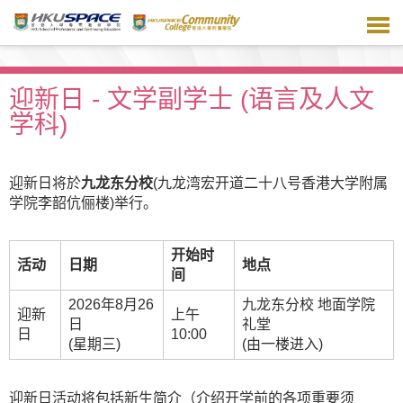
跳
到
主
要
内
迎新日 - 文学副学士 (语言及人文
容
学科)
迎新日将於
九龙东分校
(九龙湾宏开道二十八号香港大学附属
学院李韶伉俪楼)举行。
开始时
活动
日期
地点
间
2026年8月26
九龙东分校 地面学院
迎新
上午
日
礼堂
日
10:00
(星期三)
(由一楼进入)
迎新日活动将包括新生简介（介绍开学前的各项重要须