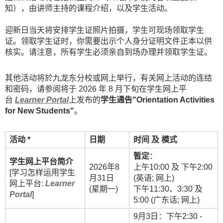
知），由讲师主持的课程介绍，以及学生活动。
迎新日当天将安排学生证照片拍摄，学生可现场领取学生
证。领取学生证时，你需要出示个人身分证明文件正本以供
核实。请注意，所有学生必须亲自到场办理并领取学生证。
其他活动将於九龙东分校或网上举行，有关网上活动的连结
和密码，请参阅将于 2026 年 8 月下旬在学生网上平
台
Learner Portal
上发布的
学生通告"Orientation Activities
for New Students"
。
活动 *
日期
时间
及
模式
暂定
：
学生网上平台简介
2026年8
上午10:00 及 下午2:00
[学习怎样运用学生
月31日
(英语; 网上)
网上平台:
Learner
(星期一)
下午11:30、3:30 及
Portal
]
5:00 (广东话; 网上)
9月3日：下午2:30 -