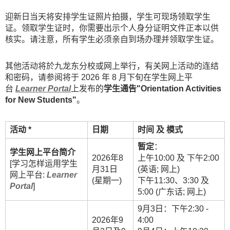
迎新日当天将安排学生证照片拍摄，学生可现场领取学生
证。领取学生证时，你需要出示个人身分证明文件正本以供
核实。请注意，所有学生必须亲自到场办理并领取学生证。
其他活动将於九龙东分校或网上举行，有关网上活动的连结
和密码，请参阅将于 2026 年 8 月下旬在学生网上平
台
Learner Portal
上发布的
学生通告"Orientation Activities
for New Students"
。
活动 *
日期
时间
及
模式
暂定
：
学生网上平台简介
2026年8
上午10:00 及 下午2:00
[学习怎样运用学生
月31日
(英语; 网上)
网上平台:
Learner
(星期一)
下午11:30、3:30 及
Portal
]
5:00 (广东话; 网上)
9月3日：下午2:30 -
2026年9
4:00