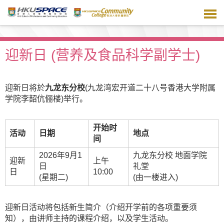
跳
到
主
要
内
迎新日 (营养及食品科学副学士)
容
迎新日将於
九龙东分校
(九龙湾宏开道二十八号香港大学附属
学院李韶伉俪楼)举行。
开始时
活动
日期
地点
间
2026年9月1
九龙东分校 地面学院
迎新
上午
日
礼堂
日
10:00
(星期二)
(由一楼进入)
迎新日活动将包括新生简介（介绍开学前的各项重要须
知），由讲师主持的课程介绍，以及学生活动。