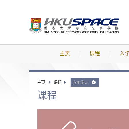
跳
到
主
要
内
容
主页
课程
入
主页
课程
应用学习
课程