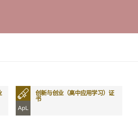
业
创新与创业（高中应用学习）证
书
ApL