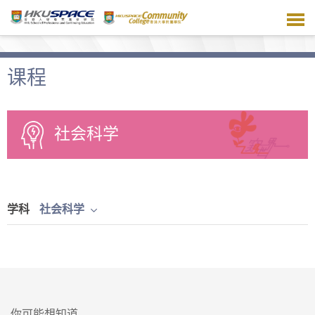
跳
到
主
要
内
课程
容
社会科学
学科
社会科学
你可能想知道...