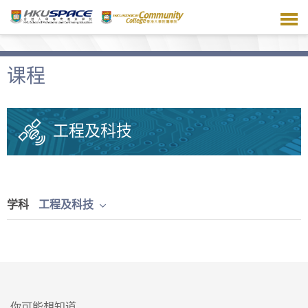
跳
到
主
要
内
课程
容
工程及科技
学科
工程及科技
你可能想知道...