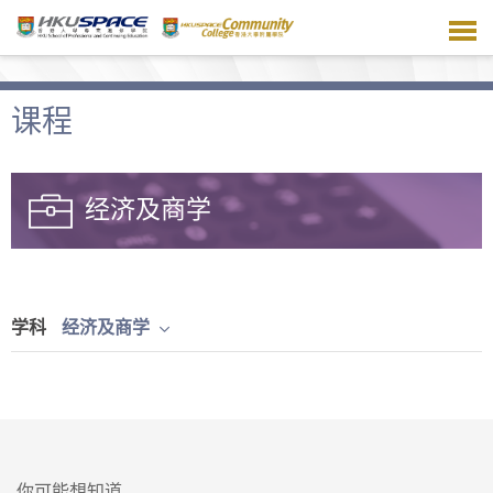
跳
到
主
要
内
课程
容
经济及商学
学科
经济及商学
你可能想知道...