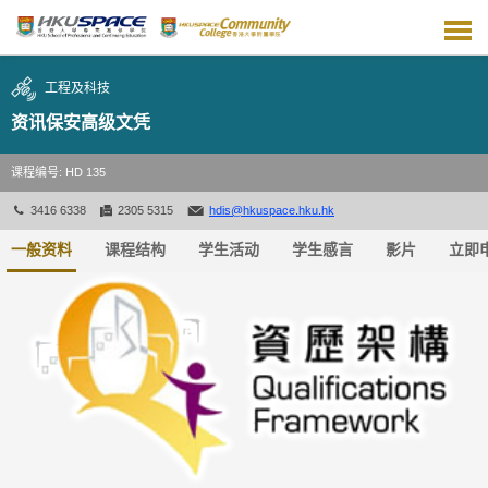
跳
到
主
要
工程及科技
内
容
资讯保安高级文凭
课程编号: HD 135
3416 6338
2305 5315
hdis@hkuspace.hku.hk
一般资料
课程结构
学生活动
学生感言
影片
立即