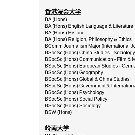
香港浸会大学
BA (Hons)
BA (Hons) English Language & Literatur
BA (Hons) History
BA (Hons) Religion, Philosophy & Ethics
BComm Journalism Major (International J
BSocSc (Hons) China Studies - Sociology
BSocSc (Hons) Communication - Film & M
BSocSc (Hons) European Studies - Germ
BSocSc (Hons) Geography
BSocSc (Hons) Global & China Studies
BSocSc (Hons) Government & Internationa
BSocSc (Hons) Psychology
BSocSc (Hons) Social Policy
BSocSc (Hons) Sociology
BSW (Hons)
岭南大学