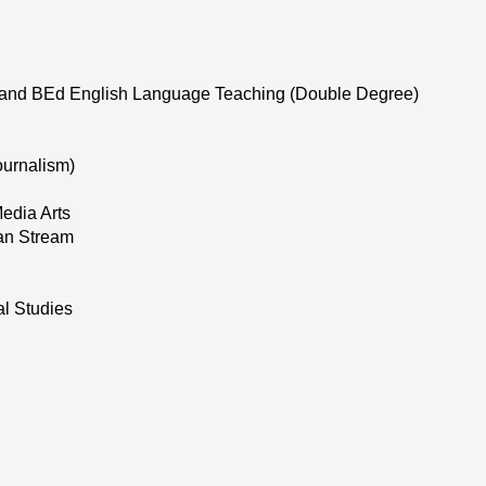
e and BEd English Language Teaching (Double Degree)
ournalism)
edia Arts
an Stream
l Studies