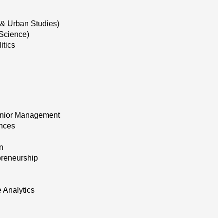
 & Urban Studies)
 Science)
itics
enior Management
ences
n
preneurship
 Analytics