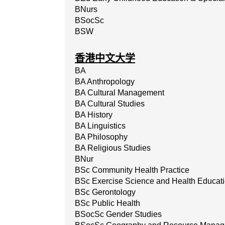
BNurs
BSocSc
BSW
香港中文大学
BA
BA Anthropology
BA Cultural Management
BA Cultural Studies
BA History
BA Linguistics
BA Philosophy
BA Religious Studies
BNur
BSc Community Health Practice
BSc Exercise Science and Health Educat
BSc Gerontology
BSc Public Health
BSocSc Gender Studies