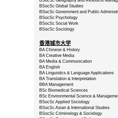
BSocSc Geography and Resource Mana
BSocSc Global Studies
BSocSc Government and Public Administr
BSocSc Psychology
BSocSc Social Work
BSocSc Sociology
香港城市大学
BA Chinese & History
BA Creative Media
BA Media & Communication
BA English
BA Linguistics & Language Applications
BA Translation & Interpretation
BBA Management
BSc Biomedical Sciences
BSc Environmental Science & Manageme
BSocSc Applied Sociology
BSocSc Asian & International Studies
BSocSc Criminology & Sociology