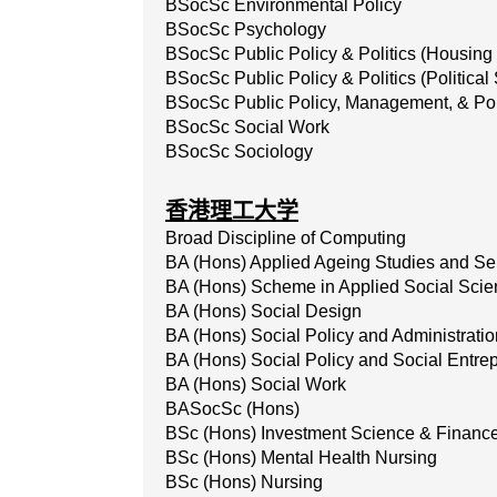
BSocSc Environmental Policy
BSocSc Psychology
BSocSc Public Policy & Politics (Housing
BSocSc Public Policy & Politics (Political
BSocSc Public Policy, Management, & Pol
BSocSc Social Work
BSocSc Sociology
香港理工大学
Broad Discipline of Computing
BA (Hons) Applied Ageing Studies and S
BA (Hons) Scheme in Applied Social Sci
BA (Hons) Social Design
BA (Hons) Social Policy and Administratio
BA (Hons) Social Policy and Social Entre
BA (Hons) Social Work
BASocSc (Hons)
BSc (Hons) Investment Science & Finance
BSc (Hons) Mental Health Nursing
BSc (Hons) Nursing