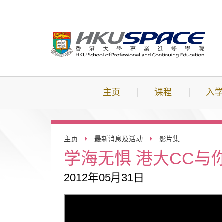
跳
到
主
要
内
容
主页
课程
入
主页
最新消息及活动
影片集
学海无惧 港大CC与
2012年05月31日