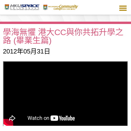
跳
到
主
要
內
學海無懼 港大CC與你共拓升學之
容
路 (畢業生篇)
2012年05月31日