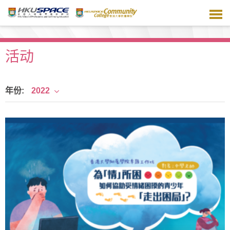
跳
到
主
要
内
活动
容
年份:
2022