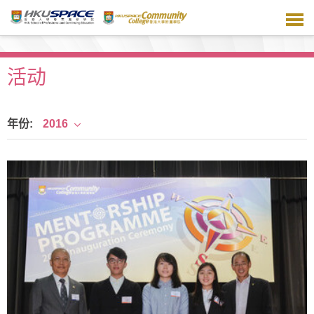
跳
到
主
要
内
活动
容
年份:
2016