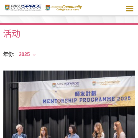
跳
到
主
要
内
活动
容
年份:
2025