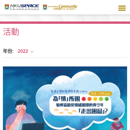
跳
到
主
要
內
活動
容
年份:
2022