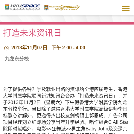
跳
到
主
要
内
打造未来资讯日
容
2013年11月07日
下午 2:00 - 4:00
九龙东分校
为了提供各种升学及就业出路的资讯给全港应届考生，香港
大学附属学院联同新城知讯台合办「打造未来资讯日」，并
于2013年11月2日（星期六）下午假香港大学附属学院九龙
东分校举行。当日除了邀得香港大学附属学院高级讲师李国
标悉心讲解外，更邀得杰出校友剑桥硕士郭恩成、广告公司
项目经理刘立红即场分享当年升学经验。唱作组合C All Star
除即时献唱外，电影<<狂舞派>>男主角Baby John及资深亲