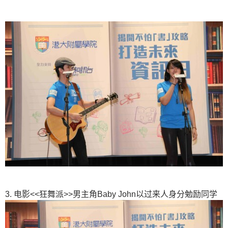
3. 电影<<狂舞派>>男主角Baby John以过来人身分勉励同学