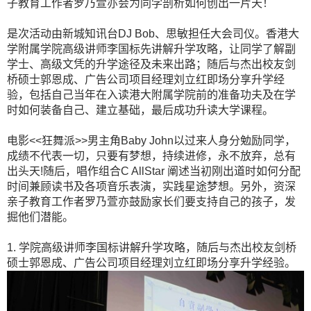
子教育工作者罗乃萱亦会为同学剖析如何创出一片天！
是次活动由新城知讯台DJ Bob、思敏担任大会司仪。香港大
学附属学院高级讲师李国标先讲解升学攻略，让同学了解副
学士、高级文凭的升学途径及未来出路；随后与杰出校友剑
桥硕士郭恩成、广告公司项目经理刘立红即场分享升学经
验，包括自己当年在入读港大附属学院前的准备功夫及在学
时如何装备自己、建立基础，最后成功升读大学课程。
电影<<狂舞派>>男主角Baby John以过来人身分勉励同学，
成绩不代表一切，只要有梦想，持续进修，永不放弃，总有
出头天!随后，唱作组合C AllStar 阐述当初刚出道时如何分配
时间兼顾读书及各项音乐表演，实践星途梦想。另外，资深
亲子教育工作者罗乃萱亦鼓励家长们要支持自己的孩子，发
掘他们潜能。
1. 学院高级讲师李国标讲解升学攻略，随后与杰出校友剑桥
硕士郭恩成、广告公司项目经理刘立红即场分享升学经验。